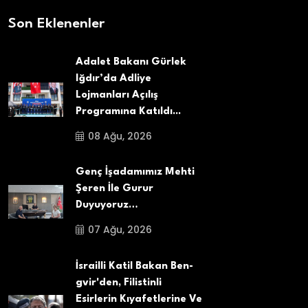
Son Eklenenler
Adalet Bakanı Gürlek
Iğdır’da Adliye
Lojmanları Açılış
Programına Katıldı...
08 Ağu, 2026
Genç İşadamımız Mehti
Şeren İle Gurur
Duyuyoruz…
07 Ağu, 2026
İsrailli Katil Bakan Ben-
gvir'den, Filistinli
Esirlerin Kıyafetlerine Ve