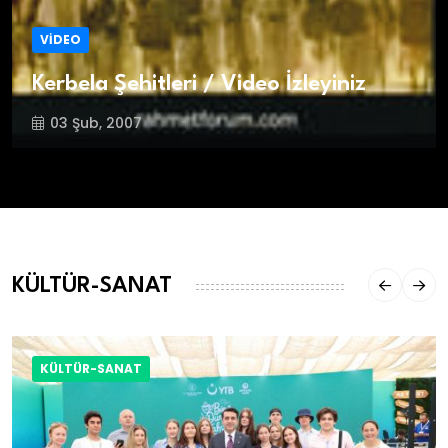
VİDEO
Kerbela Şehitleri / Video İzleyiniz
03 Şub, 2007
KÜLTÜR-SANAT
KÜLTÜR-SANAT