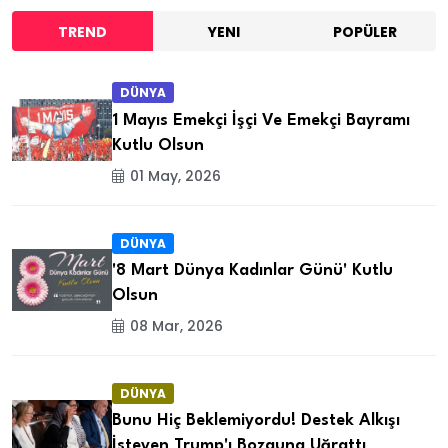
TREND
YENI
POPÜLER
DÜNYA
1 Mayıs Emekçi İşçi Ve Emekçi Bayramı
Kutlu Olsun
01 May, 2026
DÜNYA
'8 Mart Dünya Kadınlar Günü' Kutlu
Olsun
08 Mar, 2026
DÜNYA
Bunu Hiç Beklemiyordu! Destek Alkışı
İsteyen Trump'ı Bozguna Uğrattı