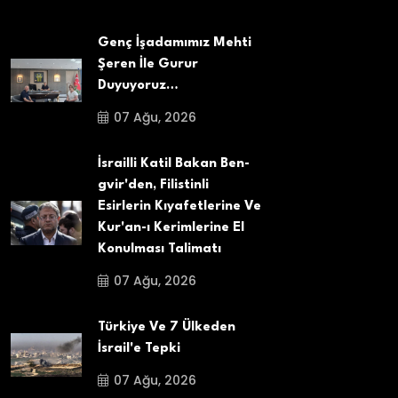
Genç İşadamımız Mehti
Şeren İle Gurur
Duyuyoruz…
07 Ağu, 2026
İsrailli Katil Bakan Ben-
gvir'den, Filistinli
Esirlerin Kıyafetlerine Ve
Kur'an-ı Kerimlerine El
Konulması Talimatı
07 Ağu, 2026
Türkiye Ve 7 Ülkeden
İsrail'e Tepki
07 Ağu, 2026