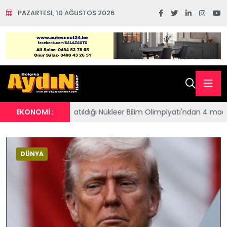
PAZARTESI, 10 AĞUSTOS 2026
ez katıldığı Nükleer Bilim Olimpiyatı'ndan 4 madalya çıkardı
EKONOMİ :
ADA
DÜNYA