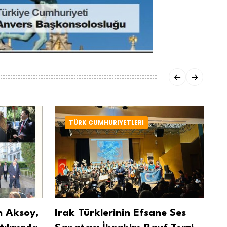
TÜRK CUMHURIYETLERI
n Aksoy,
Irak Türklerinin Efsane Ses
Me