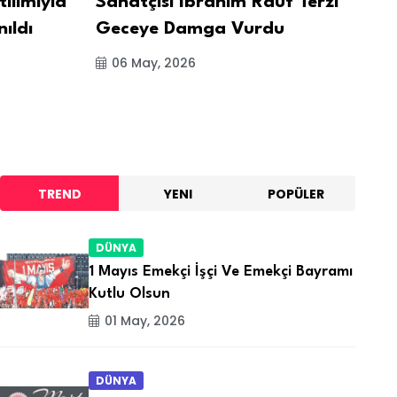
tılımıyla
Sanatçısı İbrahim Rauf Terzi
Dü
nıldı
Geceye Damga Vurdu
06 May, 2026
TREND
YENI
POPÜLER
DÜNYA
1 Mayıs Emekçi İşçi Ve Emekçi Bayramı
Kutlu Olsun
01 May, 2026
DÜNYA