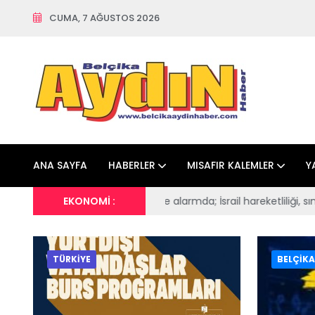
CUMA, 7 AĞUSTOS 2026
ANA SAYFA
HABERLER
MISAFIR KALEMLER
Y
srail hareketliliği, sınır hattına askerî yığınak, Şam'da SDG trafiğ
EKONOMİ :
TÜRKİYE
BELÇİKA