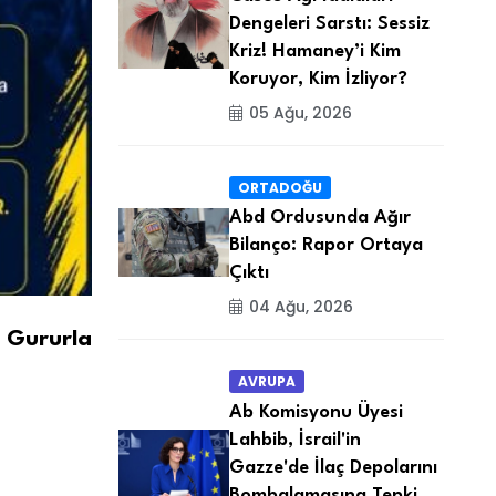
Dengeleri Sarstı: Sessiz
Kriz! Hamaney’i Kim
Koruyor, Kim İzliyor?
05 Ağu, 2026
ORTADOĞU
Abd Ordusunda Ağır
Bilanço: Rapor Ortaya
Çıktı
04 Ağu, 2026
e Gururla
AVRUPA
Ab Komisyonu Üyesi
Lahbib, İsrail'in
Gazze'de İlaç Depolarını
Bombalamasına Tepki