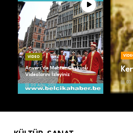
VİDE
VİDEO
Ker
Anvers'de Mehter Coşkusu
Videolarını İzleyiniz
03 
09 Ağu, 2011