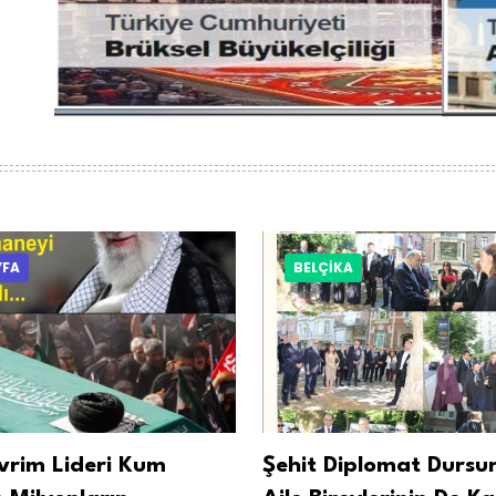
YFA
BELÇİKA
vrim Lideri Kum
Şehit Diplomat Dursu