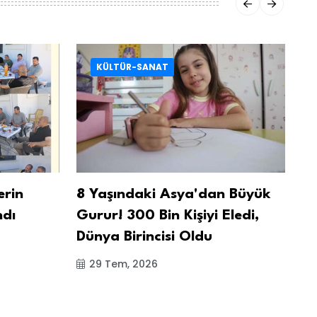
KÜLTÜR-SANAT
erin
8 Yaşındaki Asya'dan Büyük
Fi
ndı
Gurur! 300 Bin Kişiyi Eledi,
Ok
Dünya Birincisi Oldu
29 Tem, 2026