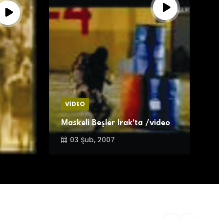
VİDEO
Maskeli Beşler Irak'ta /video
K
03 Şub, 2007