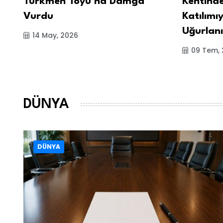
Türkmen Toyu’na Damga
Kentinde
Vurdu
Katılımı
Uğurlan
14 May, 2026
09 Tem,
DÜNYA
DÜNYA