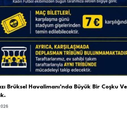
zı Brüksel Havalimanı’nda Büyük Bir Coşku V
ık.
2026