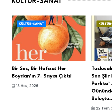
KÜLTÜR-SANAT
KÜLTÜR-SANAT
KÜLTÜR
Bir Ses, Bir Hafıza: Her
Tuzlucal
t
Boydan'ın 7. Sayısı Çıktı!
Son Şiir 
Parkta’ 
13 Haz, 2026
Gününde
Buluştu.
22 Tem,