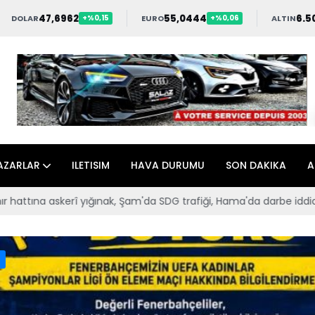
47,6962
55,0444
6.5
DOLAR
EURO
ALTIN
+%0,15
+%0,06
AZARLAR
ILETISIM
HAVA DURUMU
SON DAKIKA
A
i, Hama'da darbe iddiası
Takımımızı Brüksel Havalimanı’nda bü