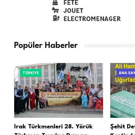
Popüler Haberler
TÜRKİYE
ANA SA
Irak Türkmenleri 28. Yörük
Şehit De