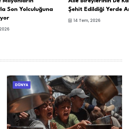
 Milyonların
Aile Bireylerinin De Ka
yla Son Yolculuğuna
Şehit Edildiği Yerde A
ıyor
14 Tem, 2026
 2026
DÜNYA