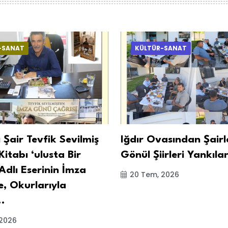
-SANAT
KÜLTÜR-SANAT
ı Şair Tevfik Sevilmiş
Iğdır Ovasından Şairl
Kitabı ‘ulusta Bir
Gönül Şiirleri Yankıla
Adlı Eserinin İmza
20 Tem, 2026
, Okurlarıyla
..
 2026