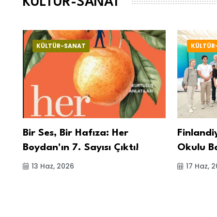
KÜLTÜR-SANAT
KÜLTÜR-SANAT
KÜLTÜR
Bir Ses, Bir Hafıza: Her
Finlandi
t
Boydan'ın 7. Sayısı Çıktı!
Okulu B
13 Haz, 2026
17 Haz, 