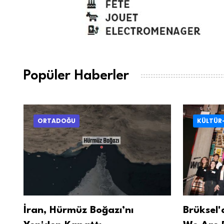
Popüler Haberler
ORTADOĞU
KÜLTÜR
İran, Hürmüz Boğazı’nı
Brüksel'd
ti