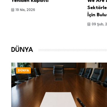
Yeniden Kapattı
We Are D
Sektörle
19 Nis, 2026
İçin Bul
09 Şub, 
DÜNYA
DÜNYA