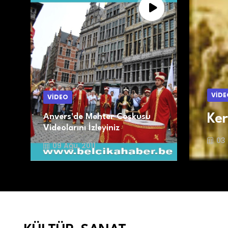
VİDE
VİDEO
Ker
Anvers'de Mehter Coşkusu
Videolarını İzleyiniz
03 
09 Ağu, 2011