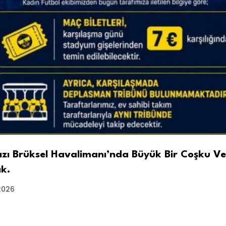
zı Brüksel Havalimanı’nda Büyük Bir Coşku V
ık.
2026