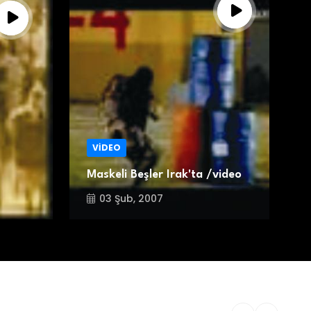
VİDEO
Maskeli Beşler Irak'ta /video
K
03 Şub, 2007