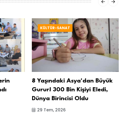
KÜLTÜR-SANAT
erin
8 Yaşındaki Asya'dan Büyük
Tu
ndı
Gurur! 300 Bin Kişiyi Eledi,
So
Dünya Birincisi Oldu
Pa
G
29 Tem, 2026
Bu