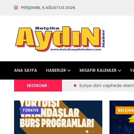
PERŞEMBE, 6 AĞUSTOS 2026
ANA SAYFA
HABERLER
MISAFIR KALEMLER
Y
uriye dört cephede alarmda; İsrail hareketliliği, sınır hattına aske
EKONOMİ :
TÜRKİYE
BELÇİKA