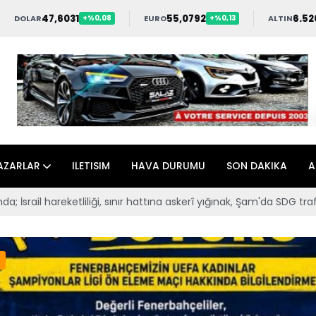
47,6031
55,0792
6.52
DOLAR
EURO
ALTIN
+%0,08
+%0,13
AZARLAR
ILETISIM
HAVA DURUMU
SON DAKIKA
A
rî yığınak, Şam'da SDG trafiği, Hama'da darbe iddiası
Takımım