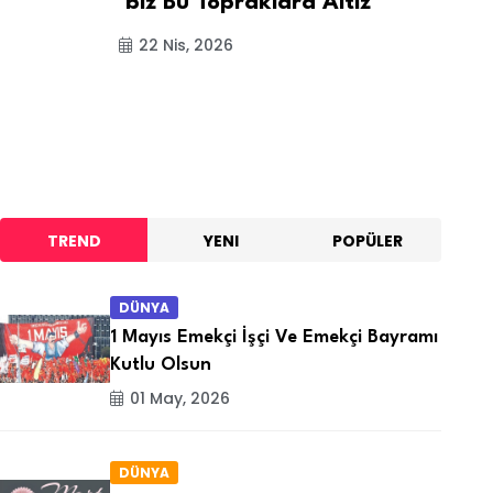
'biz Bu Topraklara Aitiz'
Ya
Ol
22 Nis, 2026
TREND
YENI
POPÜLER
DÜNYA
1 Mayıs Emekçi İşçi Ve Emekçi Bayramı
Kutlu Olsun
01 May, 2026
DÜNYA