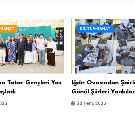
-SANAT
KÜLTÜR-SANAT
ya Tatar Gençleri Yaz
Iğdır Ovasından Şairl
aşladı
Gönül Şiirleri Yankıla
2026
20 Tem, 2026