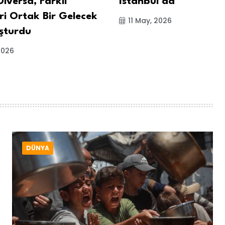
ıversa, Farklı
İstanbul'da
ri Ortak Bir Gelecek
11 May, 2026
uşturdu
2026
DÜNYA