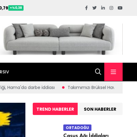
0,79
+%0,38
RSIV
ızı Brüksel Havalimanı’nda büyük bir coşku ve gururla karşıladık.
TREND HABERLER
SON HABERLER
ORTADOĞU
Casus Ağı İddiaları