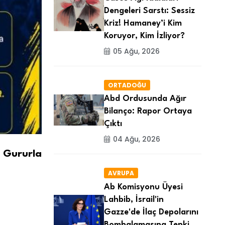
Dengeleri Sarstı: Sessiz
Kriz! Hamaney’i Kim
Koruyor, Kim İzliyor?
05 Ağu, 2026
ORTADOĞU
Abd Ordusunda Ağır
Bilanço: Rapor Ortaya
Çıktı
04 Ağu, 2026
e Gururla
AVRUPA
Ab Komisyonu Üyesi
Lahbib, İsrail'in
Gazze'de İlaç Depolarını
Bombalamasına Tepki