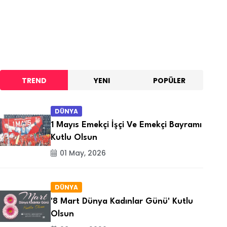
TREND
YENI
POPÜLER
DÜNYA
1 Mayıs Emekçi İşçi Ve Emekçi Bayramı
Kutlu Olsun
01 May, 2026
DÜNYA
'8 Mart Dünya Kadınlar Günü' Kutlu
Olsun