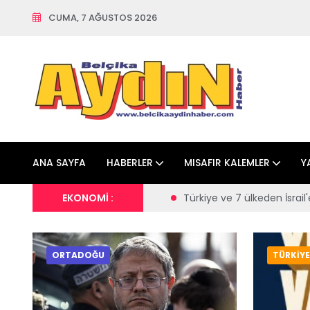
CUMA, 7 AĞUSTOS 2026
ANA SAYFA
HABERLER
MISAFIR KALEMLER
Y
ne el konulması talimatı
EKONOMİ :
Türkiye ve 7 ülkeden İsrail'e tepki
ORTADOĞU
TÜRKİYE