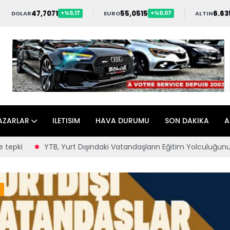
47,7071
55,0515
6.63
DOLAR
EURO
ALTIN
+%0,17
+%0,07
AZARLAR
ILETISIM
HAVA DURUMU
SON DAKIKA
A
YTB, Yurt Dışındaki Vatandaşların Eğitim Yolculuğunu Burs Progr