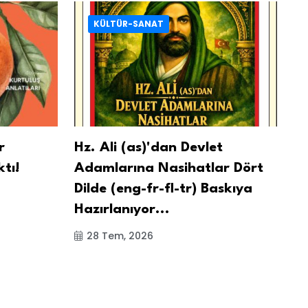
KÜLTÜR-SANAT
r
Hz. Ali (as)'dan Devlet
8
ktı!
Adamlarına Nasihatlar Dört
Gu
Dilde (eng-fr-fl-tr) Baskıya
Dü
Hazırlanıyor...
28 Tem, 2026