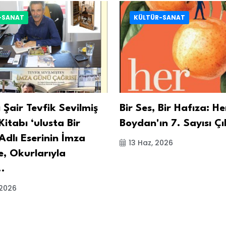
-SANAT
KÜLTÜR-SANAT
ı Şair Tevfik Sevilmiş
Bir Ses, Bir Hafıza: He
Kitabı ‘ulusta Bir
Boydan'ın 7. Sayısı Çı
Adlı Eserinin İmza
13 Haz, 2026
, Okurlarıyla
..
 2026