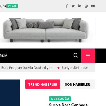
5,02
+%2,19
RSIV
amlarıyla Destekliyor
Suriye dört cephede alarmda; İsrail har
TREND HABERLER
SON HABERLER
ORTADOĞU
Suriye Dört Cephede