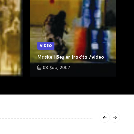
VİDEO
Maskeli Beşler Irak'ta /video
K
03 Şub, 2007