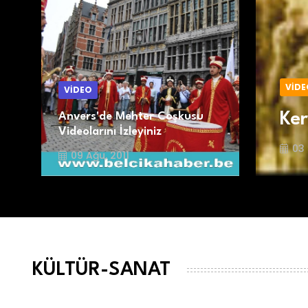
VİDE
VİDEO
Ker
Anvers'de Mehter Coşkusu
Videolarını İzleyiniz
03 
09 Ağu, 2011
KÜLTÜR-SANAT