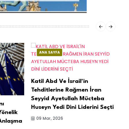
ANA SAYFA
Katil Abd Ve İsrail'in
Tehditlerine Rağmen İran
Seyyid Ayetullah Mücteba
nı
Fi
Huseyn Yedi Dini Liderini Seçti
Yönelik
Se
09 Mar, 2026
Anlaşma