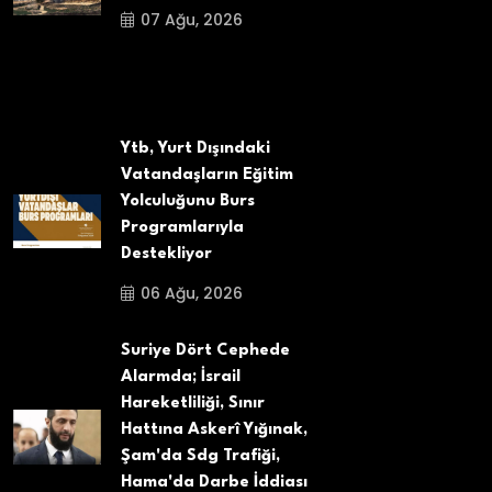
07 Ağu, 2026
Ytb, Yurt Dışındaki
Vatandaşların Eğitim
Yolculuğunu Burs
Programlarıyla
Destekliyor
06 Ağu, 2026
Suriye Dört Cephede
Alarmda; İsrail
Hareketliliği, Sınır
Hattına Askerî Yığınak,
Şam'da Sdg Trafiği,
Hama'da Darbe İddiası