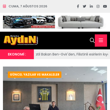
CUMA, 7 AĞUSTOS 2026
 Bakan Ben-Gvir'den, Filistinli esirlerin kıyafetlerine ve Kur'an-ı Ker
EKONOMİ :
GÜNCEL YAZILAR VE MAKALELER