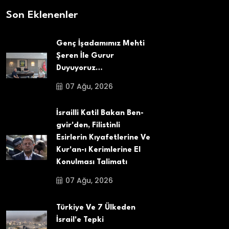
Son Eklenenler
Genç İşadamımız Mehti
Şeren İle Gurur
Duyuyoruz…
07 Ağu, 2026
İsrailli Katil Bakan Ben-
gvir'den, Filistinli
Esirlerin Kıyafetlerine Ve
Kur'an-ı Kerimlerine El
Konulması Talimatı
07 Ağu, 2026
Türkiye Ve 7 Ülkeden
İsrail'e Tepki