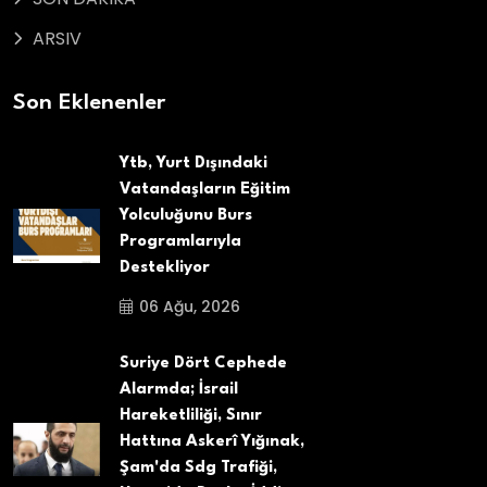
ARSIV
Son Eklenenler
Ytb, Yurt Dışındaki
Vatandaşların Eğitim
Yolculuğunu Burs
Programlarıyla
Destekliyor
06 Ağu, 2026
Suriye Dört Cephede
Alarmda; İsrail
Hareketliliği, Sınır
Hattına Askerî Yığınak,
Şam'da Sdg Trafiği,