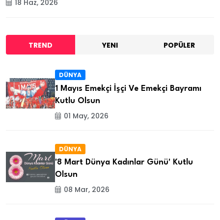
18 Haz, 2026
TREND
YENI
POPÜLER
DÜNYA
1 Mayıs Emekçi İşçi Ve Emekçi Bayramı
Kutlu Olsun
01 May, 2026
DÜNYA
'8 Mart Dünya Kadınlar Günü' Kutlu
Olsun
08 Mar, 2026