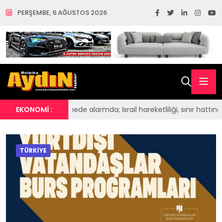
PERŞEMBE, 6 AĞUSTOS 2026
mda; İsrail hareketliliği, sınır hattına askerî yığınak, Şam'da SDG 
EKONOMİ :
TÜRKİYE