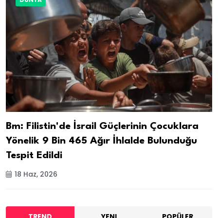
Bm: Filistin'de İsrail Güçlerinin Çocuklara
Yönelik 9 Bin 465 Ağır İhlalde Bulunduğu
Tespit Edildi
18 Haz, 2026
TREND
YENI
POPÜLER