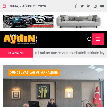
CUMA, 7 AĞUSTOS 2026
akan Ben-Gvir'den, Filistinli esirlerin kıyafetlerine ve Kur'an-ı Kerim
EKONOMİ :
GÜNCEL YAZILAR VE MAKALELER