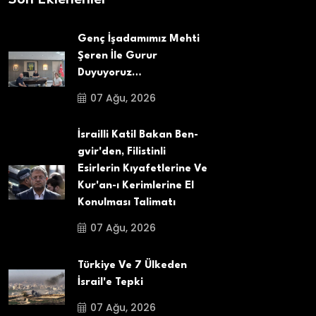
Genç İşadamımız Mehti
Şeren İle Gurur
Duyuyoruz…
07 Ağu, 2026
İsrailli Katil Bakan Ben-
gvir'den, Filistinli
Esirlerin Kıyafetlerine Ve
Kur'an-ı Kerimlerine El
Konulması Talimatı
07 Ağu, 2026
Türkiye Ve 7 Ülkeden
İsrail'e Tepki
07 Ağu, 2026