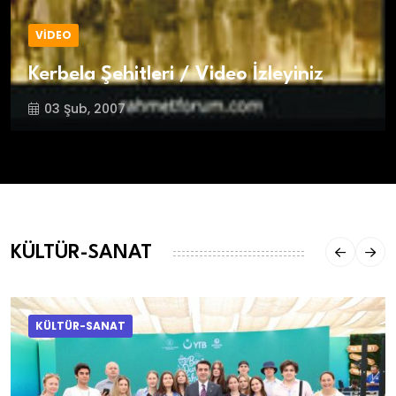
VİDEO
Kerbela Şehitleri / Video İzleyiniz
03 Şub, 2007
KÜLTÜR-SANAT
KÜLTÜR-SANAT