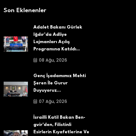
Son Eklenenler
Adalet Bakanı Gürlek
Iğdır’da Adliye
Lojmanları Açılış
Programına Katıldı...
08 Ağu, 2026
Genç İşadamımız Mehti
Şeren İle Gurur
Duyuyoruz…
07 Ağu, 2026
İsrailli Katil Bakan Ben-
gvir'den, Filistinli
Esirlerin Kıyafetlerine Ve