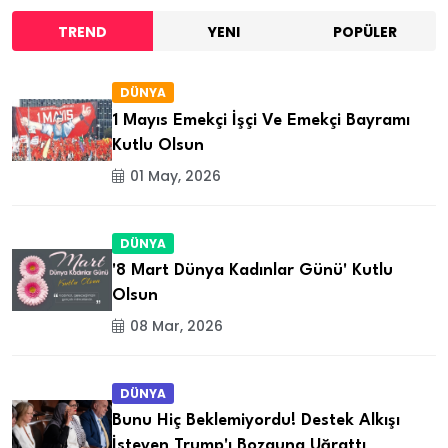
TREND
YENI
POPÜLER
DÜNYA
1 Mayıs Emekçi İşçi Ve Emekçi Bayramı
Kutlu Olsun
01 May, 2026
DÜNYA
'8 Mart Dünya Kadınlar Günü' Kutlu
Olsun
08 Mar, 2026
DÜNYA
Bunu Hiç Beklemiyordu! Destek Alkışı
İsteyen Trump'ı Bozguna Uğrattı