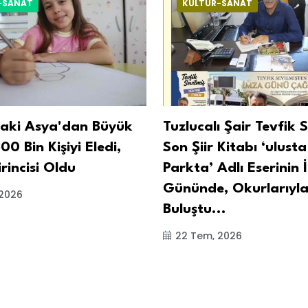
-SANAT
KÜLTÜR-SANAT
daki Asya'dan Büyük
Tuzlucalı Şair Tevfik 
00 Bin Kişiyi Eledi,
Son Şiir Kitabı ‘ulusta
rincisi Oldu
Parkta’ Adlı Eserinin
Gününde, Okurlarıyl
 2026
Buluştu...
22 Tem, 2026