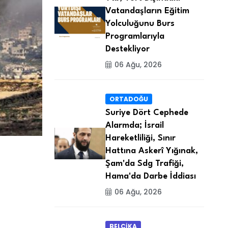
Vatandaşların Eğitim
Yolculuğunu Burs
Programlarıyla
Destekliyor
06 Ağu, 2026
ORTADOĞU
Suriye Dört Cephede
Alarmda; İsrail
Hareketliliği, Sınır
Hattına Askerî Yığınak,
Şam'da Sdg Trafiği,
Hama'da Darbe İddiası
06 Ağu, 2026
BELÇİKA