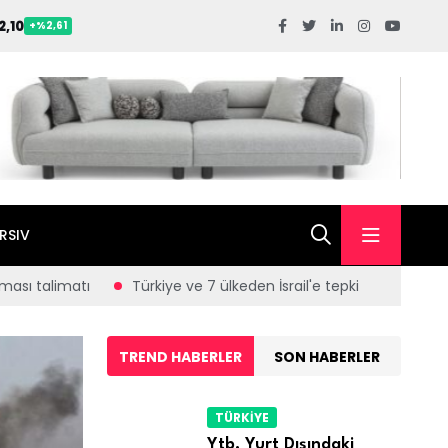
2,10
+%2,61
RSIV
den İsrail'e tepki
YTB, Yurt Dışındaki Vatandaşların Eğitim Y
TREND HABERLER
SON HABERLER
TÜRKİYE
Ytb, Yurt Dışındaki