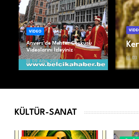
VİDE
VİDEO
Ker
Anvers'de Mehter Coşkusu
Videolarını İzleyiniz
03 
09 Ağu, 2011
KÜLTÜR-SANAT