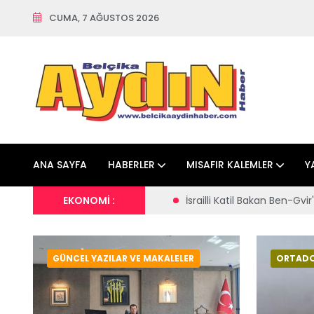
CUMA, 7 AĞUSTOS 2026
ANA SAYFA
HABERLER
MISAFIR KALEMLER
Y
İsrailli Katil Bakan Ben-Gvir'den, Filistinli esirlerin kıyafetlerin
EKONOMİ :
GÜNCEL YAZILAR VE MAKALELER
ORTAD