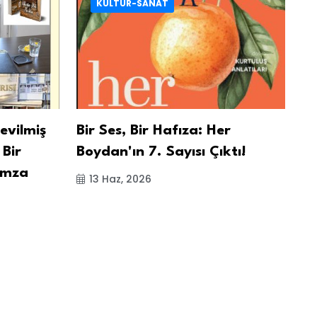
KÜLTÜR-SANAT
Sevilmiş
Bir Ses, Bir Hafıza: Her
Iğ
 Bir
Boydan'ın 7. Sayısı Çıktı!
Gö
 İmza
13 Haz, 2026
a