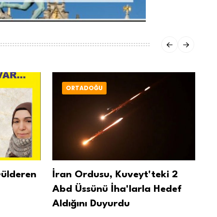
ORTADOĞU
Gülderen
İran Ordusu, Kuveyt'teki 2
Me
Abd Üssünü İha'larla Hedef
Dü
Aldığını Duyurdu