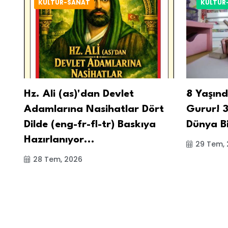
KÜLTÜR-SANAT
KÜLTÜR
az
Hz. Ali (as)'dan Devlet
8 Yaşın
Adamlarına Nasihatlar Dört
Gurur! 3
Dilde (eng-fr-fl-tr) Baskıya
Dünya Bi
Hazırlanıyor...
29 Tem,
28 Tem, 2026