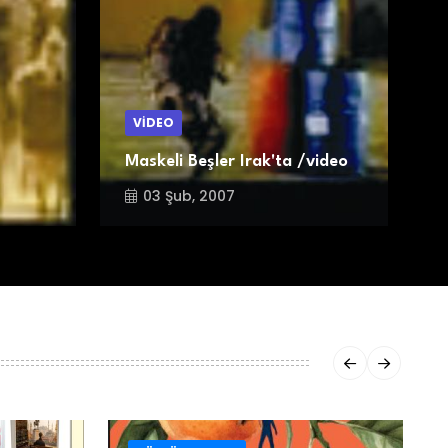
VİDEO
Maskeli Beşler Irak'ta /video
K
03 Şub, 2007