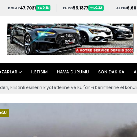
47,7021
55,1877
6.66
DOLAR
EURO
ALTIN
+%0,16
+%0,32
AZARLAR
ILETISIM
HAVA DURUMU
SON DAKIKA
A
e ve Kur'an-ı Kerimlerine el konulması talimatı
Türkiye ve 7 ülke
OĞU