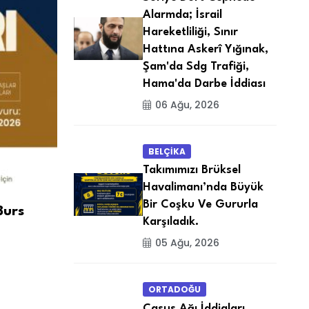
Alarmda; İsrail
Hareketliliği, Sınır
Hattına Askerî Yığınak,
Şam'da Sdg Trafiği,
Hama'da Darbe İddiası
06 Ağu, 2026
BELÇİKA
Takımımızı Brüksel
Havalimanı’nda Büyük
Bir Coşku Ve Gururla
Burs
Karşıladık.
05 Ağu, 2026
ORTADOĞU
Casus Ağı İddiaları