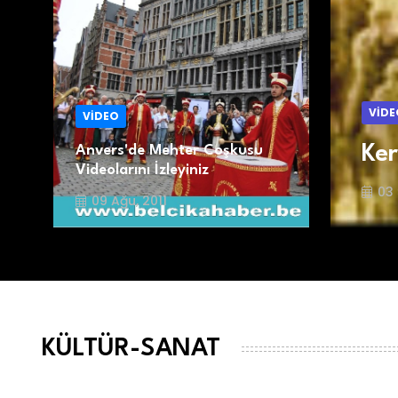
VİDE
VİDEO
Ker
Anvers'de Mehter Coşkusu
Videolarını İzleyiniz
03 
09 Ağu, 2011
KÜLTÜR-SANAT