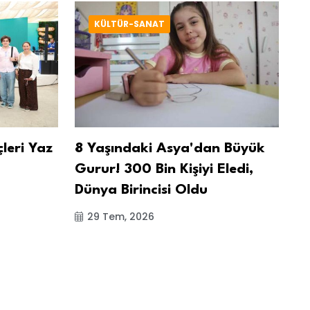
KÜLTÜR-SANAT
leri Yaz
8 Yaşındaki Asya'dan Büyük
Hz
Gurur! 300 Bin Kişiyi Eledi,
A
Dünya Birincisi Oldu
Di
Ha
29 Tem, 2026