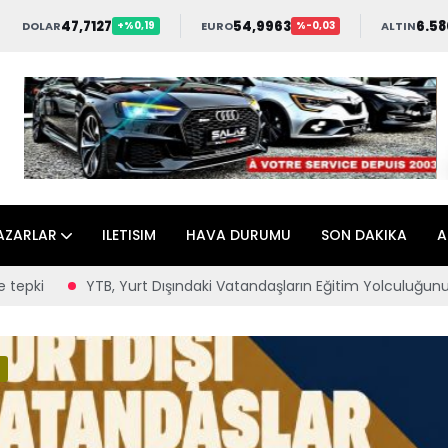
47,7127
54,9963
6.58
DOLAR
EURO
ALTIN
+%0,19
%-0,03
AZARLAR
ILETISIM
HAVA DURUMU
SON DAKIKA
A
YTB, Yurt Dışındaki Vatandaşların Eğitim Yolculuğunu Burs Progra