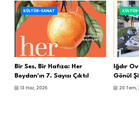
KÜLTÜR-SANAT
KÜLTÜR
ş
Bir Ses, Bir Hafıza: Her
Iğdır Ov
Boydan'ın 7. Sayısı Çıktı!
Gönül Şi
13 Haz, 2026
20 Tem,