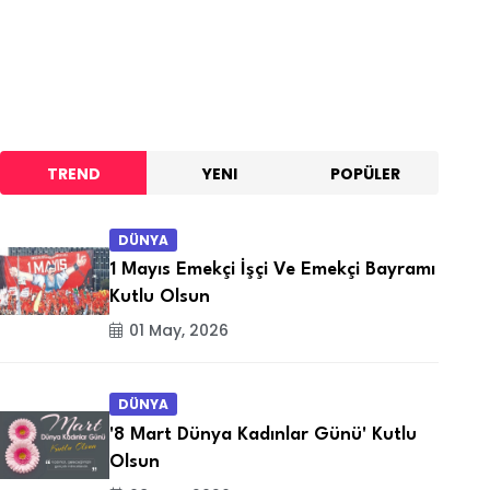
TREND
YENI
POPÜLER
DÜNYA
1 Mayıs Emekçi İşçi Ve Emekçi Bayramı
Kutlu Olsun
01 May, 2026
DÜNYA
'8 Mart Dünya Kadınlar Günü' Kutlu
Olsun