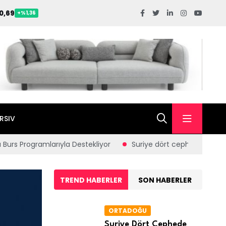
0,69
+%1,36
RSIV
mlarıyla Destekliyor
Suriye dört cephede alarmda; İsrail hare
TREND HABERLER
SON HABERLER
ORTADOĞU
Suriye Dört Cephede