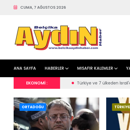
CUMA, 7 AĞUSTOS 2026
ANA SAYFA
HABERLER
MISAFIR KALEMLER
Y
e el konulması talimatı
EKONOMİ :
Türkiye ve 7 ülkeden İsrail'e tepki
ORTADOĞU
TÜRKİYE