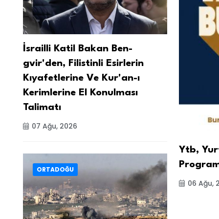
İsrailli Katil Bakan Ben-
gvir'den, Filistinli Esirlerin
Kıyafetlerine Ve Kur'an-ı
Kerimlerine El Konulması
Talimatı
07 Ağu, 2026
Ytb, Yur
Programl
ORTADOĞU
06 Ağu, 