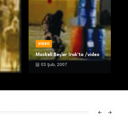
VİDEO
Maskeli Beşler Irak'ta /video
K
03 Şub, 2007