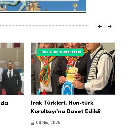
TÜRK CUMHURIYETLERI
Irak Türkleri, Hun-türk
İr
’da
Kurultayı’na Davet Edildi
Yö
Ağ
09 Nis, 2026