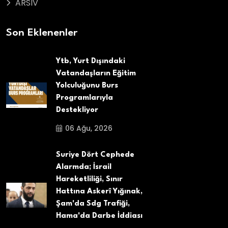
ARSIV
Son Eklenenler
Ytb, Yurt Dışındaki
Vatandaşların Eğitim
Yolculuğunu Burs
Programlarıyla
Destekliyor
06 Ağu, 2026
Suriye Dört Cephede
Alarmda; İsrail
Hareketliliği, Sınır
Hattına Askerî Yığınak,
Şam'da Sdg Trafiği,
Hama'da Darbe İddiası