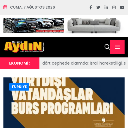
CUMA, 7 AĞUSTOS 2026
phede alarmda; İsrail hareketliliği, sınır hattına askerî yığınak, Ş
EKONOMİ :
TÜRKİYE