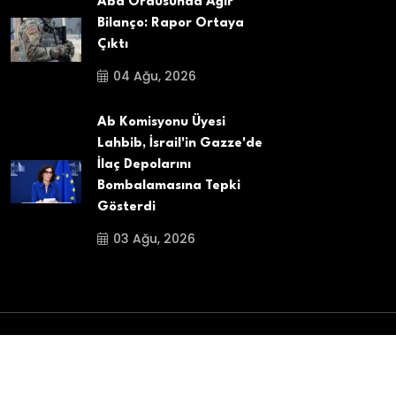
Abd Ordusunda Ağır
Bilanço: Rapor Ortaya
Çıktı
04 Ağu, 2026
Ab Komisyonu Üyesi
Lahbib, İsrail'in Gazze'de
İlaç Depolarını
Bombalamasına Tepki
Gösterdi
03 Ağu, 2026
Copyright
2025
Belçika Aydin Haber
. All Rights
Reserved.