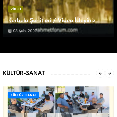
VİDEO
Kerbela Şehitleri / Video İzleyiniz
03 Şub, 2007
KÜLTÜR-SANAT
KÜLTÜR-SANAT