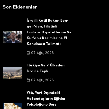
Son Eklenenler
İsrailli Katil Bakan Ben-
gvir'den, Filistinli
Esirlerin Kıyafetlerine Ve
Kur'an-ı Kerimlerine El
Konulması Talimatı
07 Ağu, 2026
Türkiye Ve 7 Ülkeden
İsrail'e Tepki
07 Ağu, 2026
Ytb, Yurt Dışındaki
Vatandaşların Eğitim
Yolculuğunu Burs